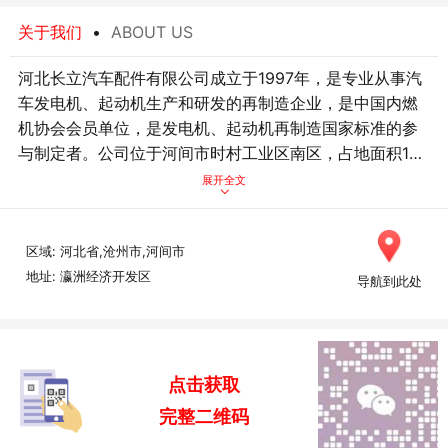
关于我们
•
ABOUT US
王冉 (05:56)
周济谱 (07:18)
姬雨寒 (06:13)
王微 (07:07)
河北长立汽车配件有限公司成立于1997年，是专业从事汽
车发电机、起动机生产和研发的再制造企业，是中国内燃
王勇 (06:19)
慕青 (05:55)
机协会会员单位，是发电机、起动机再制造国家标准的参
与制定者。公司位于河间市时村工业区南区，占地面积1万
潘石屹 (07:28)
向文波 (06:17)
平方米，毗邻沧保高速公路，并经沧保高速公路与京沪、
公司拥有独立的实验中心和研发设计团队，具备较强的研
展开全文
孙博文 (07:01)
艾学硕 (05:44)
大广、京昆高速公路相连，距离天津、北京、石家庄均在2
发设计能力，长期聘请天津市汽车工业研究所和中国内燃
小时车程左右，交通十分便利。
机协会的多位专家做顾问，进行技术指导。拥有世界先进
刘东华 (07:35)
谢清海 (06:51)
水平的加拿大DV等权威检测设备40余套，美国捷力、德国
区域: 河北省,沧州市,河间市
成君忆 (05:52)
匿名 (07:43)
克麦特等世界先进水平的生产设备170余台（套）。
公司通过回收日系、美系、德系、法系等旧汽车起动机、
地址: 瀛洲经济开发区
导航到此处
发电机，采取先进技术对其关键部件进行精加工修复处
张巨峰 (06:13)
雷永军 (07:04)
理，生产再制造产品。再制造生产的起动机、发电机，性
能、寿命等有关技术指标可以和新产品相媲美，有的甚至
超过新产品。其生产工艺可以实现节能减排、绿色环保，
点击获取
且再制造产品的成本低，具有较大的竞争优势，受到客户
完整二维码
的广泛青睐。公司年再制造产能达100-120万台，销售网络